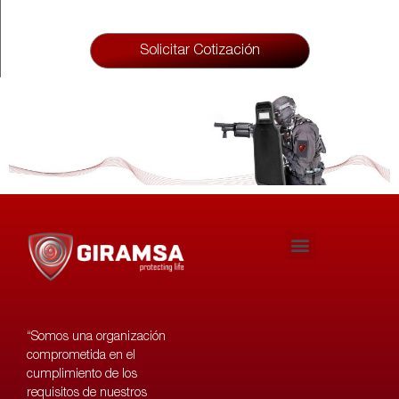
Solicitar Cotización
Politicas de Privacidad
Politica Anticorru
Codigo de Conducta
Codigo de Ética
Codigo Antilavado
“Somos una organización
comprometida en el
cumplimiento de los
requisitos de nuestros